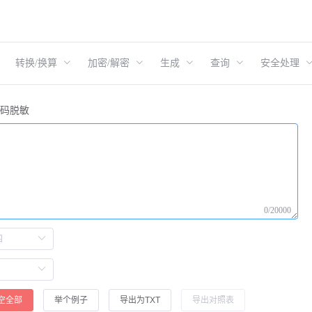
转换/换算
加密/解密
生成
查询
安全处理
号码脱敏
0/20000
空全部
举个例子
导出为TXT
导出对照表