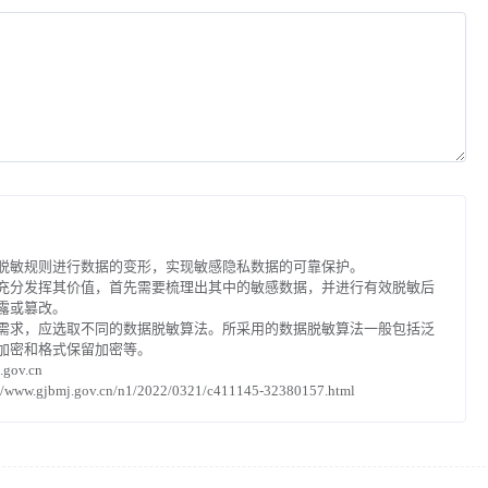
脱敏规则进行数据的变形，实现敏感隐私数据的可靠保护。
充分发挥其价值，首先需要梳理出其中的敏感数据，并进行有效脱敏后
露或篡改。
需求，应选取不同的数据脱敏算法。所采用的数据脱敏算法一般包括泛
加密和格式保留加密等。
gov.cn
bmj.gov.cn/n1/2022/0321/c411145-32380157.html